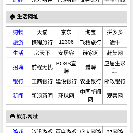
财经
东方财富
新浪财经
证券之星
中金在线
🏠 生活网址
购物
天猫
京东
淘宝
拼多多
12306
旅游
携程旅行
飞猪旅行
途牛
生活
房天下
安居客
链家网
赶集网
BOSS直
应届生求
招聘
前程无忧
猎聘
聘
职
银行
工商银行
建设银行
农业银行
邮政银行
中国新闻
新闻
新浪新闻
环球网
观察网
网
🎮 娱乐网址
游戏
腾讯游戏
百度游戏
盛大网游
37网游