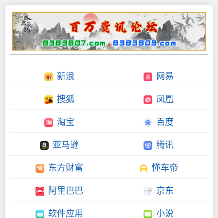
新浪
网易
搜狐
凤凰
淘宝
百度
亚马逊
腾讯
东方财富
懂车帝
阿里巴巴
京东
软件应用
小说